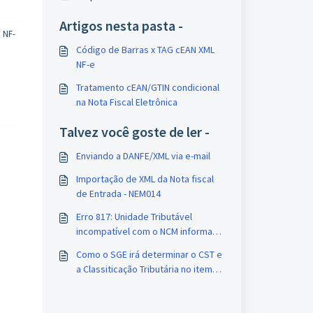
Artigos nesta pasta -
 NF-
Código de Barras x TAG cEAN XML
NF-e
Tratamento cEAN/GTIN condicional
na Nota Fiscal Eletrônica
Talvez você goste de ler -
Enviando a DANFE/XML via e-mail
Importação de XML da Nota fiscal
de Entrada - NEM014
Erro 817: Unidade Tributável
incompatível com o NCM informado
na operação com Comércio
Como o SGE irá determinar o CST e
Exterior.
a Classiticação Tributária no item
da nota fiscal ?