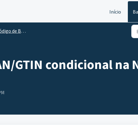
Início
Ba
digo de Barras
N/GTIN condicional na N
 PM