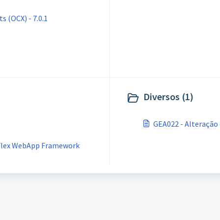
s (OCX) - 7.0.1
Diversos (1)
GEA022 - Alteração 
aFlex WebApp Framework