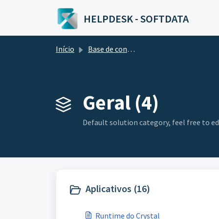
Ir para o conteúdo principal
HELPDESK - SOFTDATA
Início
Base de conhecimento
Geral (4)
Default solution category, feel free to edi
Aplicativos (16)
Runtime do Crystal