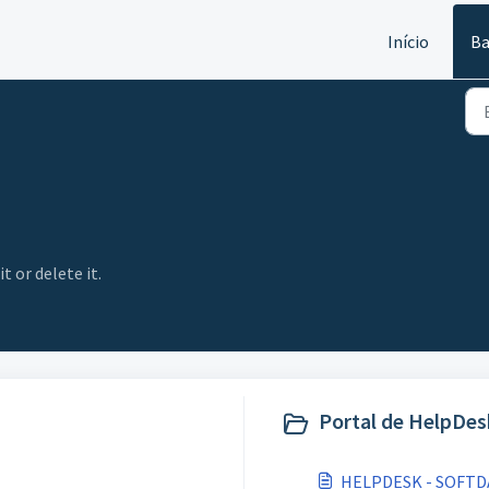
Início
Ba
t or delete it.
Portal de HelpDes
HELPDESK - SOFTD