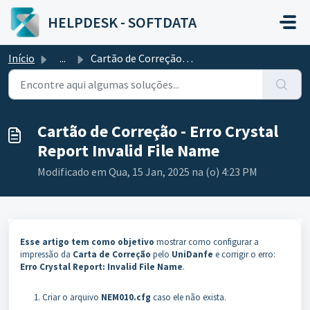
Ir para o conteúdo principal
HELPDESK - SOFTDATA
Início
...
Cartão de Correção - Erro Crystal Report Invalid File Name
Cartão de Correção - Erro Crystal
Report Invalid File Name
Modificado em Qua, 15 Jan, 2025 na (o) 4:23 PM
Esse artigo tem como objetivo
mostrar como configurar a
impressão da
Carta de Correção
pelo
UniDanfe
e corrigir o erro:
Erro Crystal Report: Invalid File Name
.
Criar o arquivo
NEM010.cfg
caso ele não exista.